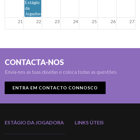
Estágio
da
Jogadora
21
22
23
24
25
26
27
28
29
30
31
1
2
3
4
5
6
7
8
9
10
CONTACTA-NOS
Envia-nos as tuas dúvidas e coloca todas as questões
ENTRA EM CONTACTO CONNOSCO
ESTÁGIO DA JOGADORA
LINKS ÚTEIS