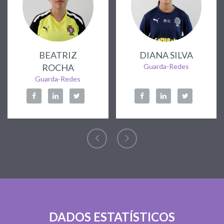
BEATRIZ
DIANA SILVA
ROCHA
Guarda-Redes
Guarda-Redes
DADOS ESTATÍSTICOS