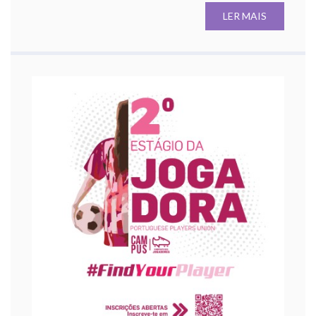
LER MAIS