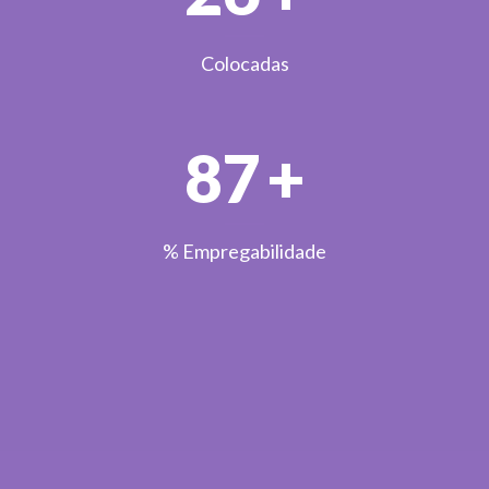
Colocadas
87
% Empregabilidade