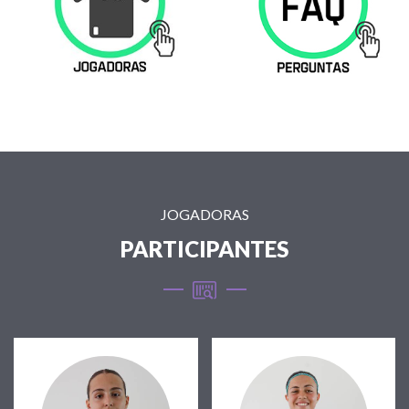
JOGADORAS
PARTICIPANTES