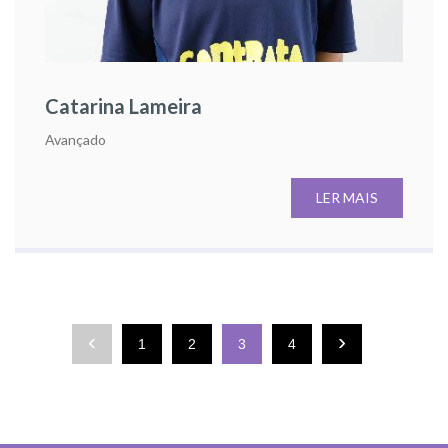
Catarina Lameira
Avançado
LER MAIS
‹
›
1
2
3
4