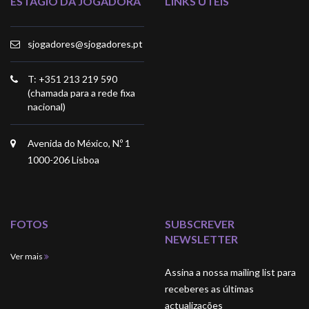
ESTÁGIO DA JOGADORA
LINKS ÚTEIS
sjogadores@sjogadores.pt
T: +351 213 219 590
(chamada para a rede fixa
nacional)
Avenida do México, N.º 1
1000-206 Lisboa
FOTOS
SUBSCREVER
NEWSLETTER
Ver mais
Assina a nossa mailing list para
receberes as últimas
actualizações